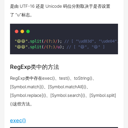
是由 UTF-16 还是 Unicode 码位分割取决于是否设置
了 "u"标志。
"
😄😄
"
.
split
(
/
(?:)
/
); 
// [ "\ud83d", "\ude04", "\
"
😄😄
"
.
split
(
/
(?:)
/
u
); 
// [ "😄", "😄" ]
RegExp类中的方法
RegExp类中存在exec()、test()、toString()、
[Symbol.match]()、[Symbol.matchAll]()、
[Symbol.replace]()、[Symbol.search]()、[Symbol.split]
()这些方法。
exec()