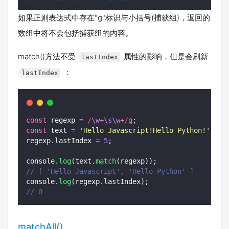
如果正则表达式中存在"g"标识与小括号(捕获组)，返回的
数组中将不会包括捕获组的内容。
match()方法不受
属性的影响，但是会刷新
lastIndex
：
lastIndex
const
 regexp 
=
/
\w
+
\s\w
+
/
g
;
const
 text 
=
'
Hello Javascript!Hello Python!
'
;
regexp.lastIndex 
=
5
;
console.
log
(text.
match
(regexp));
// [ 'Hello Javascript', 'Hello Python' ]
console.
log
(regexp.lastIndex);
// 0
matchAll()