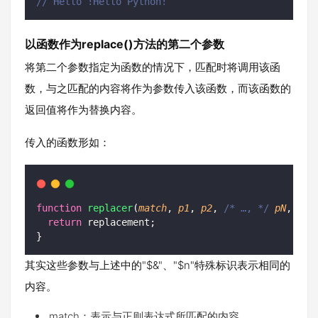
// Hello !Hello Python!
以函数作为replace()方法的第二个参数
将第二个参数指定为函数的情况下，匹配时将调用该函
数，与之匹配的内容将作为参数传入该函数，而该函数的
返回值将作为替换内容。
传入的函数形如：
function
replacer
(
match
, 
p1
, 
p2
, 
/* …, */
pN
, 
off
return
 replacement;
}
其实这些参数与上述中的"$&"、"$n"特殊标识表示相同的
内容。
match：表示与正则表达式所匹配的内容。