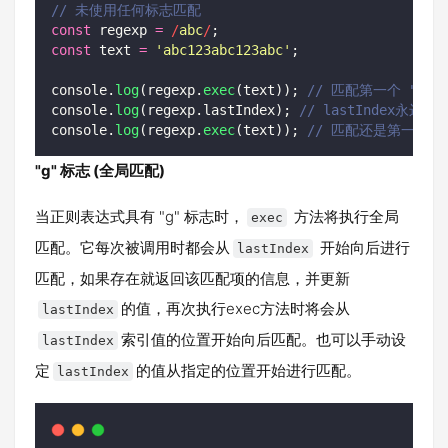
// 未使用任何标志匹配
const
 regexp 
=
/
abc
/
;
const
 text 
=
'
abc123abc123abc
'
;
console.
log
(regexp.
exec
(text)); 
// 匹配第一个 "abc
console.
log
(regexp.lastIndex); 
// lastIndex永远为"
console.
log
(regexp.
exec
(text)); 
// 匹配还是第一个 "a
"g" 标志 (全局匹配)
当正则表达式具有 "g" 标志时，
方法将执行全局
exec
匹配。它每次被调用时都会从
开始向后进行
lastIndex
匹配，如果存在就返回该匹配项的信息，并更新
的值，再次执行exec方法时将会从
lastIndex
索引值的位置开始向后匹配。也可以手动设
lastIndex
定
的值从指定的位置开始进行匹配。
lastIndex