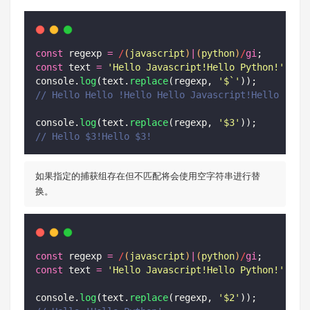
const
 regexp 
=
/
(
javascript
)
|
(
python
)
/
gi
;
const
 text 
=
'
Hello Javascript!Hello Python!
'
;
console.
log
(text.
replace
(regexp, 
'
$`
'
));
// Hello Hello !Hello Hello Javascript!Hello !
console.
log
(text.
replace
(regexp, 
'
$3
'
));
// Hello $3!Hello $3!
如果指定的捕获组存在但不匹配将会使用空字符串进行替
换。
const
 regexp 
=
/
(
javascript
)
|
(
python
)
/
gi
;
const
 text 
=
'
Hello Javascript!Hello Python!
'
;
console.
log
(text.
replace
(regexp, 
'
$2
'
));