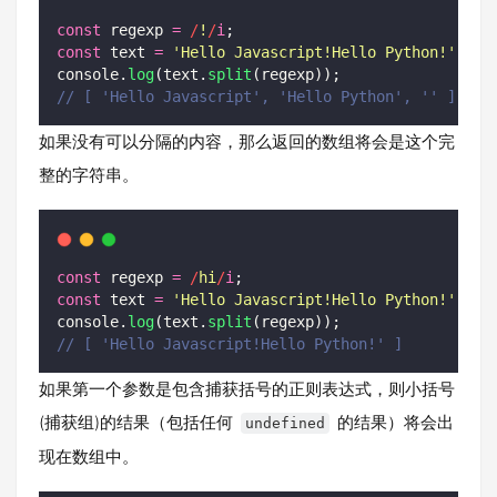
const
 regexp 
=
/
!
/
i
;
const
 text 
=
'
Hello Javascript!Hello Python!
'
;
console.
log
(text.
split
(regexp));
// [ 'Hello Javascript', 'Hello Python', '' ]
如果没有可以分隔的内容，那么返回的数组将会是这个完
整的字符串。
const
 regexp 
=
/
hi
/
i
;
const
 text 
=
'
Hello Javascript!Hello Python!
'
;
console.
log
(text.
split
(regexp));
// [ 'Hello Javascript!Hello Python!' ]
如果第一个参数是包含捕获括号的正则表达式，则小括号
(捕获组)的结果（包括任何
的结果）将会出
undefined
现在数组中。