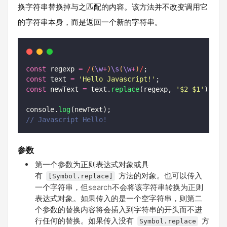
换字符串替换掉与之匹配的内容。该方法并不改变调用它
的字符串本身，而是返回一个新的字符串。
const
 regexp 
=
/
(
\w
+
)
\s
(
\w
+
)
/
;
const
 text 
=
'
Hello Javascript!
'
;
const
 newText 
=
 text.
replace
(regexp, 
'
$2 $1
'
);
console.
log
(newText);
// Javascript Hello!
参数
第一个参数为正则表达式对象或具
有
方法的对象。也可以传入
[Symbol.replace]
一个字符串，但search不会将该字符串转换为正则
表达式对象。如果传入的是一个空字符串，则第二
个参数的替换内容将会插入到字符串的开头而不进
行任何的替换。如果传入没有
方
Symbol.replace