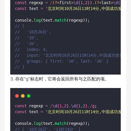
const
 regexp 
=
/
(?<
first
>
\d
{1,2}
)
.
(?<
last
>
\d
{1,2}
const
 text 
=
'
北京时间10月26日11时14分,中国成功发
console.
log
(text.
match
(regexp));
// [
//   '10月26日',
//   '10',
//   '26',
//   index: 4,
//   input: '北京时间10月26日11时14分,中国成功发
//   groups: { first: '10', last: '26' }
// ]
3. 存在"g"标志时，它将会返回所有与之匹配的项。
const
 regexp 
=
/
\d
{1,2}
.\d
{1,2}
.
/
g
;
const
 text 
=
'
北京时间10月26日11时14分,中国成功发
console.
log
(text.
match
(regexp));
// [ '10月26日', '11时14分' ]