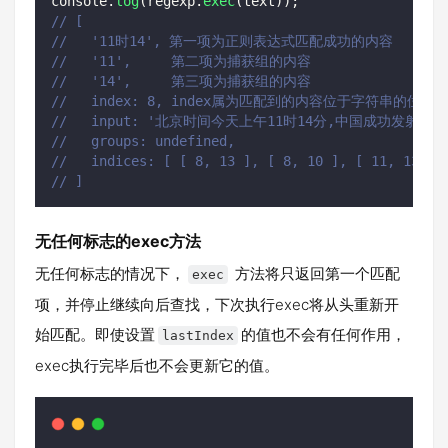
console.
log
(regexp.
exec
(text));
// [
//   '11时14', 第一项为正则表达式匹配成功的内容
//   '11',     第二项为捕获组的内容
//   '14',     第三项为捕获组的内容
//   index: 8, index属为匹配到的内容位于字符串的位
//   input: '北京时间今天上午11时14分,中国成功发
//   groups: undefined,
//   indices: [ [ 8, 13 ], [ 8, 10 ], [ 11, 13 ],
// ]
无任何标志的exec方法
无任何标志的情况下，
方法将只返回第一个匹配
exec
项，并停止继续向后查找，下次执行exec将从头重新开
始匹配。即使设置
的值也不会有任何作用，
lastIndex
exec执行完毕后也不会更新它的值。