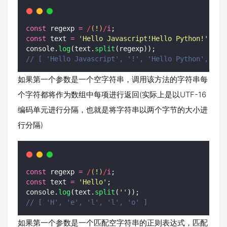
const
 regexp 
=
/
(
!
)
/
i
;
const
 text 
=
'
Hello Javascript!Hello Python!
'
;
console.
log
(text.
split
(regexp));
// [ 'Hello Javascript', '!', 'Hello Python', '!'
如果第一个参数是一个空字符串，调用该方法的字符串每
个字符都将作为数组中每项进行返回(实际上是以UTF-16
编码单元进行分隔，也就是将字符串以两个字节的大小进
行分隔)
const
 regexp 
=
/
(
!
)
/
i
;
const
 text 
=
'
Hello
'
;
console.
log
(text.
split
(
''
));
// [ 'H', 'e', 'l', 'l', 'o' ]
如果第一个参数是一个匹配空字符串的正则表达式，匹配