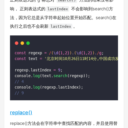
search()
响， 正则表达式的
不会影响到search()方
lastIndex
法，因为它总是从字符串起始位置开始匹配。search()在
执行之后也不会刷新
。
lastIndex
const
 regexp 
=
/
(
\d
{1,2}
)
.
(
\d
{1,2}
)
.
/
g
;
const
 text 
=
'
北京时间10月26日11时14分,中国成功发
regexp.lastIndex 
=
9
;
console.
log
(text.
search
(regexp));
// 4
console.
log
(regexp.lastIndex);
// 9
replace()
replace()方法会在字符串中查找匹配的内容，并且使用替