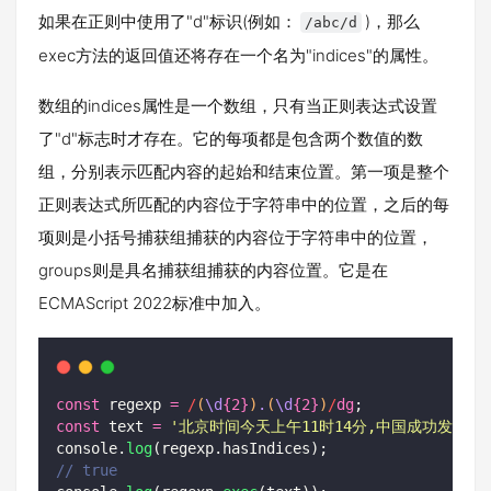
如果在正则中使用了"d"标识(例如：
)，那么
/abc/d
exec方法的返回值还将存在一个名为"indices"的属性。
数组的indices属性是一个数组，只有当正则表达式设置
了"d"标志时才存在。它的每项都是包含两个数值的数
组，分别表示匹配内容的起始和结束位置。第一项是整个
正则表达式所匹配的内容位于字符串中的位置，之后的每
项则是小括号捕获组捕获的内容位于字符串中的位置，
groups则是具名捕获组捕获的内容位置。它是在
ECMAScript 2022标准中加入。
const
 regexp 
=
/
(
\d
{2}
)
.
(
\d
{2}
)
/
dg
;
const
 text 
=
'
北京时间今天上午11时14分,中国成功发射
console.
log
(regexp.hasIndices);
// true