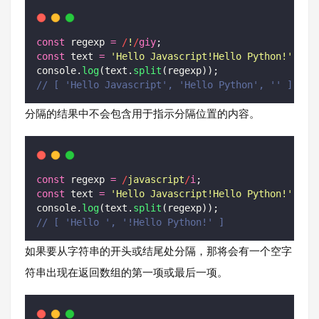
const
 regexp 
=
/
!
/
giy
;
const
 text 
=
'
Hello Javascript!Hello Python!
'
;
console.
log
(text.
split
(regexp));
// [ 'Hello Javascript', 'Hello Python', '' ]
分隔的结果中不会包含用于指示分隔位置的内容。
const
 regexp 
=
/
javascript
/
i
;
const
 text 
=
'
Hello Javascript!Hello Python!
'
;
console.
log
(text.
split
(regexp));
// [ 'Hello ', '!Hello Python!' ]
如果要从字符串的开头或结尾处分隔，那将会有一个空字
符串出现在返回数组的第一项或最后一项。