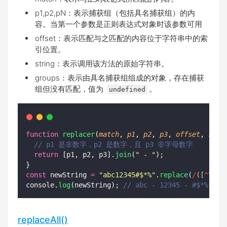
p1,p2,pN：表示捕获组（包括具名捕获组）的内
容。当第一个参数是正则表达式对象时该参数可用
offset：表示匹配与之匹配的内容位于字符串中的索
引位置。
string：表示调用该方法的原始字符串。
groups：表示由具名捕获组组成的对象，存在捕获
组但没有匹配，值为
。
undefined
function
replacer
(
match
, 
p1
, 
p2
, 
p3
, 
offset
, 
stri
// p1 是非数字，p2 是数字，且 p3 非字母数字
return
 [p1, p2, p3].
join
(
"
 - 
"
);
}
const
 newString 
=
"
abc12345#$*%
"
.
replace
(
/
(
[
^
\d
]
*
console.
log
(newString); 
// abc - 12345 - #$*%
replaceAll()