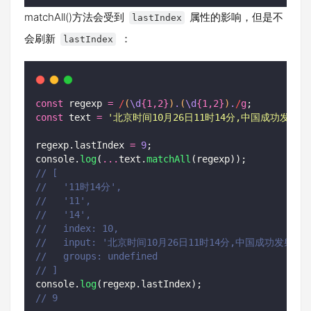
matchAll()方法会受到
属性的影响，但是不
lastIndex
会刷新
：
lastIndex
const
 regexp 
=
/
(
\d
{1,2}
)
.
(
\d
{1,2}
)
.
/
g
;
const
 text 
=
'
北京时间10月26日11时14分,中国成功发
regexp.lastIndex 
=
9
;
console.
log
(
...
text.
matchAll
(regexp));
// [
//   '11时14分',
//   '11',
//   '14',
//   index: 10,
//   input: '北京时间10月26日11时14分,中国成功发
//   groups: undefined
// ]
console.
log
(regexp.lastIndex);
// 9