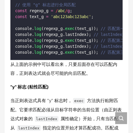
// 使用 "g" 标志进行全局匹配
const
 regexp_g 
=
/
abc
/
g
;
const
 text_g 
=
'
abc123abc123abc
'
;
console.
log
(regexp_g.
exec
(text_g)); 
// 匹配第一个 "
console.
log
(regexp_g.lastIndex); 
// lastIndex为
console.
log
(regexp_g.
exec
(text_g)); 
// 匹配第二个 "
console.
log
(regexp_g.lastIndex); 
// lastIndex为
console.
log
(regexp_g.
exec
(text_g)); 
// 匹配第三个 "
从上面的示例中可以看出来，只要后面存在可以匹配内
容，正则表达式就会尽可能的向后匹配。
"y" 标志 (粘性匹配)
当正则表达式具有 "y" 标志时，
方法执行粘附匹
exec
配。它要求匹配必须从目标字符串的当前位置（由正则表
达式对象的
属性确定）开始，只有当匹配
lastIndex
从
指定的位置开始才算匹配成功。匹配成
lastIndex