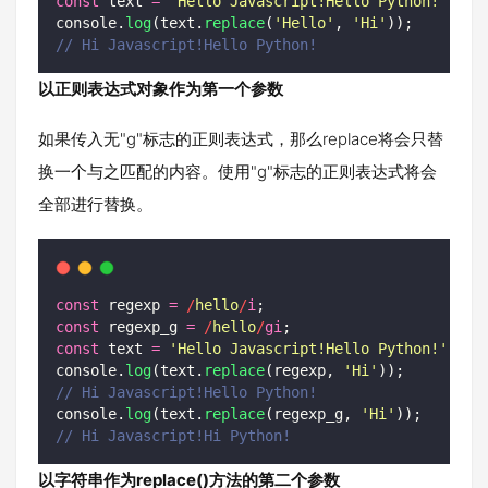
const
 text 
=
'
Hello Javascript!Hello Python!
'
;
console.
log
(text.
replace
(
'
Hello
'
, 
'
Hi
'
));
// Hi Javascript!Hello Python!
以正则表达式对象作为第一个参数
如果传入无"g"标志的正则表达式，那么replace将会只替
换一个与之匹配的内容。使用"g"标志的正则表达式将会
全部进行替换。
const
 regexp 
=
/
hello
/
i
;
const
 regexp_g 
=
/
hello
/
gi
;
const
 text 
=
'
Hello Javascript!Hello Python!
'
;
console.
log
(text.
replace
(regexp, 
'
Hi
'
));
// Hi Javascript!Hello Python!
console.
log
(text.
replace
(regexp_g, 
'
Hi
'
));
// Hi Javascript!Hi Python!
以字符串作为replace()方法的第二个参数