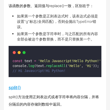
该函数的参数、返回值与replace()一致，区别在于：
如果第一个参数是正则表达式时，该表达式必须是
设置"g"标志(全局匹配)，否则会抛出TypeError错
误。
如果第一个参数是字符串时，与之匹配的所有内容
全部会被这个参数替换，而不是只替换第一个。
const
 text 
=
'
Hello Javascript!Hello Python!
'
;
console.
log
(text.
replaceAll
(
'
Hello
'
, 
'
Hi
'
));
// Hi Javascript!Hi Python!
split()
split()方法使用正则表达式或者字符串将内容分隔，并将
分隔后的内容存储到数组中返回。