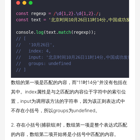
const
 regexp 
=
/
\d
{1,2}
.\d
{1,2}
.
/
;
const
 text 
=
'
北京时间10月26日11时14分,中国成功发
console.
log
(text.
match
(regexp));
// [
//   '10月26日',
//   index: 4,
//   input: '北京时间10月26日11时14分,中国成功发
//   groups: undefined
// ]
数组的第一项是匹配的内容，而"11时14分"并没有包括在
其中。index属性是与之匹配的内容位于字符中的索引位
置，input为调用该方法的字符串，因为该正则表达式中
不存在小括号，所以groups为undefined。
2. 存在小括号(捕获组)时，数组第一项是整个表达式匹配
的内容，数组第二项开始将是小括号中匹配的内容。