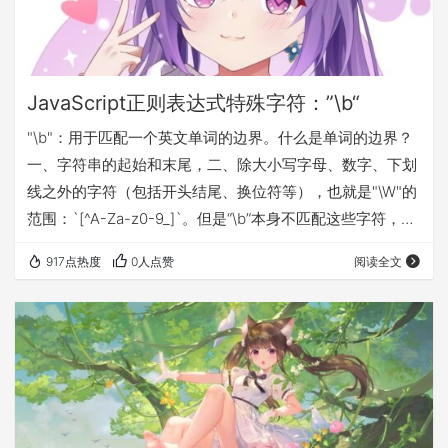
JavaScript正则表达式特殊字符：”\b“
"\b"：用于匹配一个英文单词的边界。什么是单词的边界？
一、字符串的起始和末尾，二、除大小写字母、数字、下划
线之外的字符（包括开头结尾、换位符等），也就是"\W"的
范围：`[^A-Za-z0-9_]`。但是“\b”本身不匹配这些字符，他
只是用于来表示正则表达式中英文单词的边界。 来看下面这
917点热度
0人点赞
阅读全文
个Demo： 当使用”\b“去匹配字符串中单词的时候，会得到
上述结果。所以看出来划分单词边界的字符不仅仅是空格
了，事实上连"-"字符都算做是用来区分单词边界。 但是请
注意，不要试图使用"\b"匹配字符串中用来区分英文单词边
界的字符…