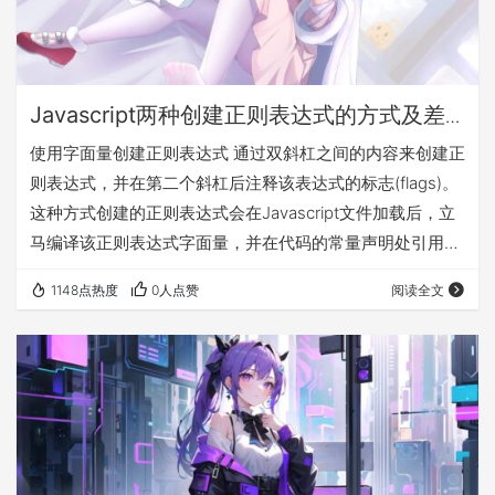
Javascript两种创建正则表达式的方式及差
异
使用字面量创建正则表达式 通过双斜杠之间的内容来创建正
则表达式，并在第二个斜杠后注释该表达式的标志(flags)。
这种方式创建的正则表达式会在Javascript文件加载后，立
马编译该正则表达式字面量，并在代码的常量声明处引用编
译状态。 使用RegExp构造函数创建正则表达式 调用
1148点热度
0人点赞
阅读全文
RegExp的构造函数，并通过两个参数(第二个参数可选)来实
例化创建一个正则表达式。这种方式创建的正则表达式只会
在代码执行到该处时才会进行正则表达式的编译。 也可以将
正则表达式的字面量传入构造函数中。 还可以将一个正则表
达式对象作为参数传…