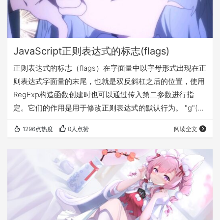
JavaScript正则表达式的标志(flags)
正则表达式的标志（flags）在字面量中以字母形式出现在正
则表达式字面量的末尾，也就是双反斜杠之后的位置，使用
RegExp构造函数创建时也可以通过传入第二参数进行指
定。它们的作用是用于修改正则表达式的默认行为。 "g"(全
局匹配)、"i"(不区分大小写匹配)、"m"(多行匹配)、"s"("."元
1296点热度
0人点赞
阅读全文
字符匹配换行符)、"u"(Unicdoe匹配)、"y"(粘性匹配)、"d"
(提供捕获组更多信息)，这些标志可以单独使用，也可以组
合使用，以满足特定的匹配需求。 "g"标志 "g"标志是表示
使用全局匹配模式。默认情况下正则表达…