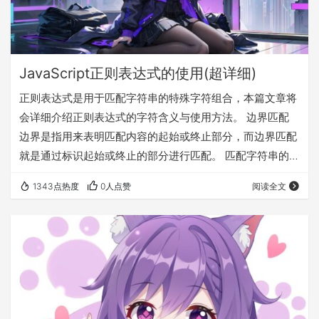
JavaScript正则表达式的使用(超详细)
正则表达式是用于匹配字符串的特殊字符组合，本篇文章将
会详细介绍正则表达式的字符含义与使用方法。 边界匹配
边界是指用来表明匹配内容的起始或终止部分，而边界匹配
就是通过标识起始或终止的部分进行匹配。 匹配字符串的开
头：^ "^"用于匹配字符串的开头，如果使用多行模式匹配，
1343点热度
0人点赞
阅读全文
每行的开头都将会被匹配中。 ”regexp“表达式使用gi模式(全
局不区分大小写)，用于匹配字符串时，将只会匹配字符串
其实的数字”1“。而”regexp_m“表达式使用gim模式(全局不
区分大小写多行)则会进行多行匹配。 注意，当“^”出现在中
括号里…