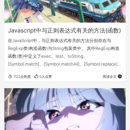
Javascript中与正则表达式有关的方法(函数)
在JavaScript中，与正则表达式有关的方法分别存在与
RegExp类(构造函数)与String包装类中。 其中RegExp构造
函数(类)中定义了exec、test、toString、
[Symbol.match]、[Symbol.matchAll]、[Symbol.replace]、
[Symbol.search]、[Symbol.split]这几个方法。 而String包
1122点热度
0人点赞
阅读全文
装类中定义了match、matchAll、search、replace、
replaceAll、split这6个方法。实际这些方法在以正则表达式
作…