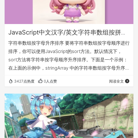
JavaScript中文汉字/英文字符串数组按拼音/
字母排序
字符串数组按字母升序排序 要将字符串数组按字母顺序进行
排序，你可以使用JavaScript的sort方法。默认情况下，
sort方法将字符串按字母顺序升序排序。下面是一个示例：
在上面的示例中，stringArray 中的字符串数组按字母升序排
序。 字符串数组按字母降序排序 如果你需要降序排序，你
3427点热度
0人点赞
阅读全文
可以传递一个比较函数给sort方法。例如，要降序排序，可
以这样做： 在上面的示例中，我们使用比较函数来实现降序
排序，localeCompare方法用于比较字符串。 使用
Intl.Collator实例的compare方法排序 …