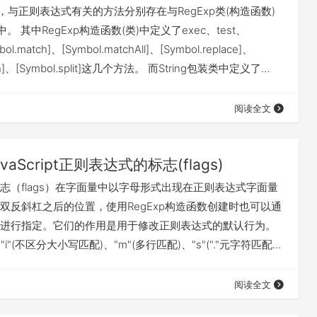
ipt中，与正则表达式有关的方法分别存在与RegExp类(构造函数)
类中。 其中RegExp构造函数(类)中定义了exec、test、
bol.match]、[Symbol.matchAll]、[Symbol.replace]、
rch]、[Symbol.split]这几个方法。 而String包装类中定义了
All、search、replace、replaceAll、split这6个方法。实际这
表达式作…
阅读全文
avaScript正则表达式的标志(flags)
志（flags）在字面量中以字母形式出现在正则表达式字面量
双反斜杠之后的位置，使用RegExp构造函数创建时也可以通
进行指定。它们的作用是用于修改正则表达式的默认行为。
、"i"(不区分大小写匹配)、"m"(多行匹配)、"s"("."元字符匹配换
nicdoe匹配)、"y"(粘性匹配)、"d"(提供捕获组更多信息)，这些
用，也可以组合使用，以满足特定的匹配需求。 "g"标志
阅读全文
示使用全局匹配模式。默认情况下正则表达…