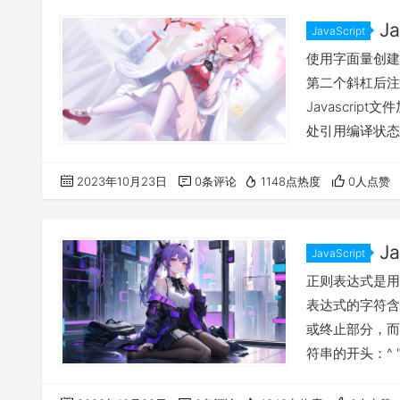
J
JavaScript
使用字面量创建
第二个斜杠后注
Javascri
处引用编译状态。
函数，并通过两
方式创建的正则
2023年10月23日
0条评论
1148点热度
0人点赞
译。 也可以将
式对象作为参数
J
JavaScript
正则表达式是用
表达式的字符含
或终止部分，而
符串的开头：^
开头都将会被匹配