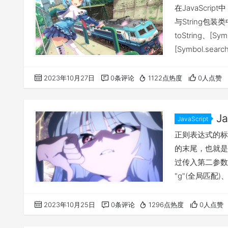
在JavaScr
与String包装
toString、[Sym
[Symbol.sea
match、match
些方法在以正则
2023年10月27日
0条评论
1122点热度
0人点赞
J
JavaScript
正则表达式的标
的末尾，也就是
过传入第二参数
"g"(全局匹配)
行符)、"u"(U
标志可以单独使
2023年10月25日
0条评论
1296点热度
0人点赞
"g"标志是表