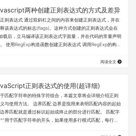
avascript两种创建正则表达式的方式及差异
正则表达式 通过双斜杠之间的内容来创建正则表达式，并在
释该表达式的标志(flags)。这种方式创建的正则表达式会在
pt文件加载后，立马编译该正则表达式字面量，并在代码的常量声明
 使用RegExp构造函数创建正则表达式 调用RegExp的构造
个参数(第二个参数可选)来实例化创建一个正则表达式。这种
表达式只会在代码执行到该处时才会进行正则表达式的编
阅读全文
正则表达式的字面量传入构造函数中。 还可以将一个正则表达
传…
avaScript正则表达式的使用(超详细)
于匹配字符串的特殊字符组合，本篇文章将会详细介绍正则
义与使用方法。 边界匹配 边界是指用来表明匹配内容的起始
边界匹配就是通过标识起始或终止的部分进行匹配。 匹配字
 "^"用于匹配字符串的开头，如果使用多行模式匹配，每行的
中。 ”regexp“表达式使用gi模式(全局不区分大小写)，用于