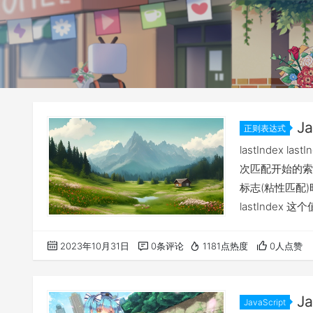
J
正则表达式
lastIndex
次匹配开始的索引
标志(粘性匹配
lastInde
这个值来指定下
果 lastInd
2023年10月31日
0条评论
1181点热度
0人点赞
置开始…
J
JavaScript